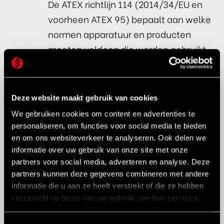
De ATEX richtlijn 114 (2014/34/EU en
voorheen ATEX 95) bepaalt aan welke
normen apparatuur en producten
moeten voldoen die worden gebruikt
in explosiegevaarlijke omgevingen.
Deze richtlijn is vooral van toepassing
op fabrikanten.
Deze website maakt gebruik van cookies
Producten die voldoen aan de eisen
We gebruiken cookies om content en advertenties te
van de ATEX 114 richtlijn zijn te
personaliseren, om functies voor social media te bieden
herkennen door een extra teken in
en om ons websiteverkeer te analyseren. Ook delen we
informatie over uw gebruik van onze site met onze
combinatie met de CE markering:
partners voor social media, adverteren en analyse. Deze
partners kunnen deze gegevens combineren met andere
informatie die u aan ze heeft verstrekt of die ze hebben
verzameld op basis van uw gebruik van hun services.
ATEX 153