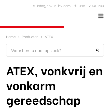
✉
info@novus-bv.com
✆
088 - 20 40 200
Home
Producten
ATEX
ATEX, vonkvrij en
vonkarm
gereedschap