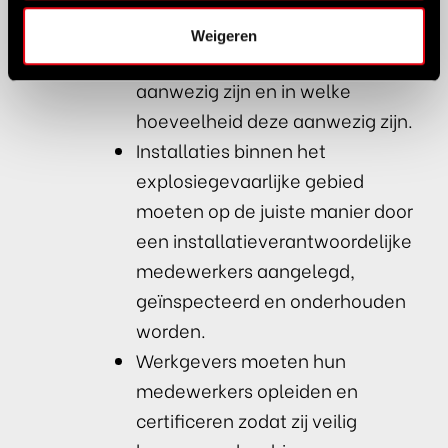
gebieden moet zijn aangegeven
Weigeren
welke explosieve stoffen
aanwezig zijn en in welke
hoeveelheid deze aanwezig zijn.
Installaties binnen het
explosiegevaarlijke gebied
moeten op de juiste manier door
een installatieverantwoordelijke
medewerkers aangelegd,
geïnspecteerd en onderhouden
worden.
Werkgevers moeten hun
medewerkers opleiden en
certificeren zodat zij veilig