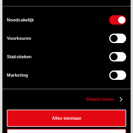
Performance
krachtdoppen
Slagmoer
Toestemmingsselectie
BEKIJKEN
sleutels
Noodzakelijk
BEKIJKEN
Voorkeuren
Statistieken
Marketing
Details tonen
REHOBOT
Lager
Hydraulics
montagesets
Alles toestaan
BEKIJKEN
BEKIJKEN