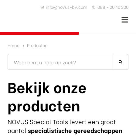
✉
info@novus-bv.com
✆
088 - 20 40 200
Home
Producten
Bekijk onze
producten
NOVUS Special Tools levert een groot
aantal
specialistische gereedschappen