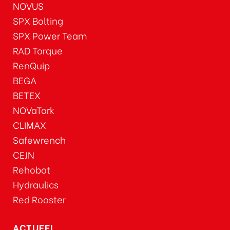
NOVUS
SPX Bolting
SPX Power Team
RAD Torque
RenQuip
BEGA
BETEX
NOVaTork
CLIMAX
Safewrench
CEJN
Rehobot
Hydraulics
Red Rooster
ACTUEEL