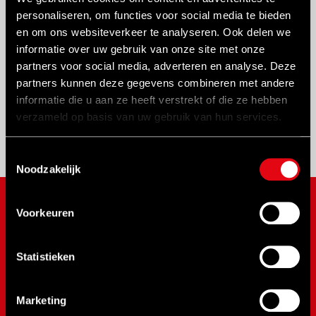
Met één hand te bedienen
personaliseren, om functies voor social media te bieden
en om ons websiteverkeer te analyseren. Ook delen we
Geen open vuur
informatie over uw gebruik van onze site met onze
Veilig in gebruik
partners voor social media, adverteren en analyse. Deze
Inzetbaar in diverse toepassingsgebieden
partners kunnen deze gegevens combineren met andere
Voor moeilijk toegankelijke plaatsen
informatie die u aan ze heeft verstrekt of die ze hebben
verzameld op basis van uw gebruik van hun services.
Onderhoudsvrij
Toestemmingsselectie
Noodzakelijk
Voorkeuren
MERKEN
NOVUS
Statistieken
SPX Bolting
SPX Power Team
Marketing
RAD Torque