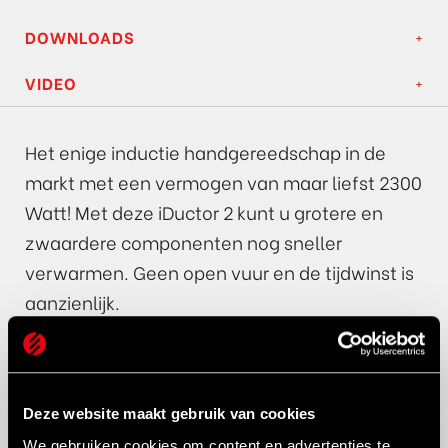
DOWNLOADS
VIDEO
Het enige inductie handgereedschap in de
markt met een vermogen van maar liefst 2300
Watt! Met deze iDuctor 2 kunt u grotere en
zwaardere componenten nog sneller
verwarmen. Geen open vuur en de tijdwinst is
aanzienlijk.
Voordelen:
Ergonomisch ontwerp
Tijdwinst
Kostenbesparing
Deze website maakt gebruik van cookies
Gebruiksgemak
We gebruiken cookies om content en advertenties te