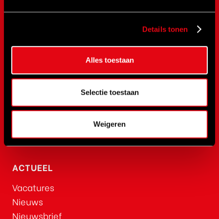
RenQuip
BEGA
Details tonen
BETEX
NOVaTork
Alles toestaan
CLIMAX
Safewrench
Selectie toestaan
CEJN
Rehobot
Hydraulics
Weigeren
Red Rooster
ACTUEEL
Vacatures
Nieuws
Nieuwsbrief