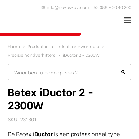
✉
info@novus-bv.com
✆
088 - 20 40 200
Home
Producten
Inductie verwarmers
Precisie handverhitters
iDuctor 2 - 2300W
Betex iDuctor 2 -
2300W
SKU: 231301
De
Betex
iDuctor
is een professioneel type