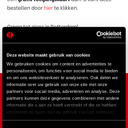
bestellen door
hier
te klikken.
Graag tot ziens in Rotterdam!
Deel dit bericht op:
Deze website maakt gebruik van cookies
We gebruiken cookies om content en advertenties te
personaliseren, om functies voor social media te bieden
en om ons websiteverkeer te analyseren. Ook delen we
informatie over uw gebruik van onze site met onze
MERKEN
partners voor social media, adverteren en analyse. Deze
partners kunnen deze gegevens combineren met andere
NOVUS
informatie die u aan ze heeft verstrekt of die ze hebben
SPX Bolting
verzameld op basis van uw gebruik van hun services.
SPX Power Team
Toestemmingsselectie