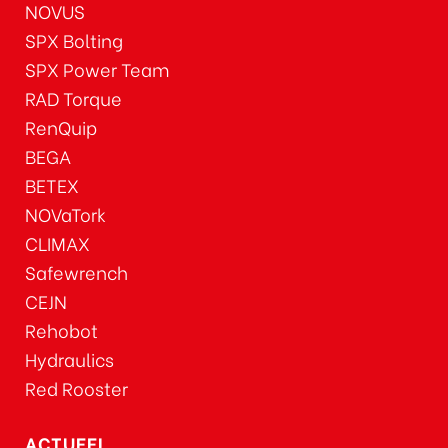
NOVUS
SPX Bolting
SPX Power Team
RAD Torque
RenQuip
BEGA
BETEX
NOVaTork
CLIMAX
Safewrench
CEJN
Rehobot
Hydraulics
Red Rooster
ACTUEEL