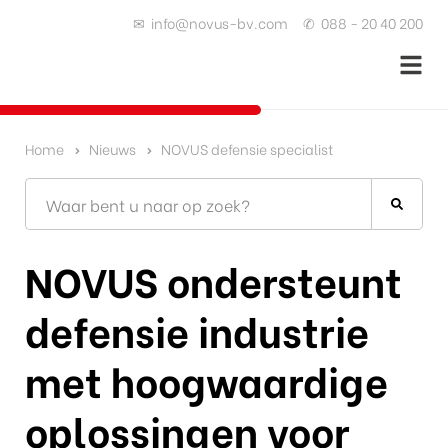
✉
info@novus-bv.com
✆
088 - 20 40 200
Home
Nieuws
NOVUS defensie specialist
NOVUS ondersteunt
defensie industrie
met hoogwaardige
oplossingen voor