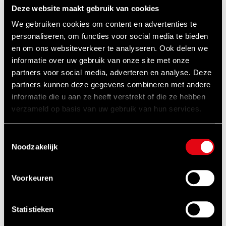
Soms is het simpelweg geen optie om zwaar
Deze website maakt gebruik van cookies
defensiematerieel naar een werkplaats te
We gebruiken cookies om content en advertenties te
vervoeren. On-site machining oplossingen
personaliseren, om functies voor social media te bieden
en om ons websiteverkeer te analyseren. Ook delen we
van Climax Portable Machine Tools maken het
informatie over uw gebruik van onze site met onze
mogelijk om verspanende bewerkingen uit te
partners voor social media, adverteren en analyse. Deze
voeren op locatie, zoals het uitlijnen of
partners kunnen deze gegevens combineren met andere
herstellen van flenzen, assen en
informatie die u aan ze heeft verstrekt of die ze hebben
verzameld op basis van uw gebruik van hun services.
lagerzittingen. Dit voorkomt langdurige
stilstand en verhoogt de beschikbaarheid van
Toestemmingsselectie
essentieel materieel. NOVUS Special Tools
Noodzakelijk
levert niet alleen deze machines, maar biedt
ook technische ondersteuning en training voor
Voorkeuren
defensiepersoneel en -aannemers.
Statistieken
NOVUS Special Tools als partner in defensie