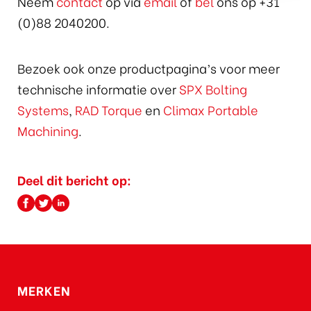
Neem
contact
op via
email
of
bel
ons op +31
(0)88 2040200.
Bezoek ook onze productpagina’s voor meer
technische informatie over
SPX Bolting
Systems
,
RAD Torque
en
Climax Portable
Machining
.
Deel dit bericht op:
MERKEN