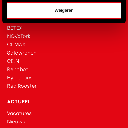
RAD Torque
RenQuip
Weigeren
BEGA
BETEX
NOVaTork
CLIMAX
Safewrench
CEJN
Rehobot
Hydraulics
Red Rooster
ACTUEEL
Vacatures
Nieuws