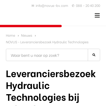
✉
info@novus-bv.com
✆
088 - 20 40 200
Home
Nieuws
NOVUS - Leveranciersbezoek Hydraulic Technologies
Leveranciersbezoek
Hydraulic
Technologies bij