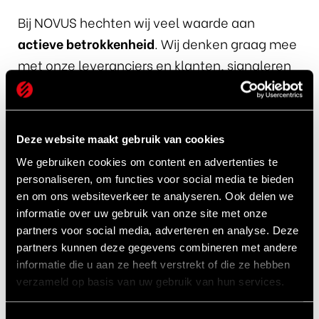
Bij NOVUS hechten wij veel waarde aan
actieve betrokkenheid
. Wij denken graag mee
met onze leveranciers en klanten, signaleren
kansen en dragen actief bij aan initiatieven die
leiden tot verbetering en innovatie. Dit
leveranciersbezoek onderstreept hoe
Deze website maakt gebruik van cookies
belangrijk die samenwerking is voor het
We gebruiken cookies om content en advertenties te
gezamenlijk leveren van toegevoegde waarde
personaliseren, om functies voor social media te bieden
in de praktijk.
en om ons websiteverkeer te analyseren. Ook delen we
informatie over uw gebruik van onze site met onze
partners voor social media, adverteren en analyse. Deze
Het bezoek bevestigde opnieuw de kracht van
partners kunnen deze gegevens combineren met andere
het partnerschap tussen NOVUS en Hydraulic
informatie die u aan ze heeft verstrekt of die ze hebben
Technologies: een samenwerking gebaseerd
verzameld op basis van uw gebruik van hun services.
op vertrouwen, inhoud en een gedeelde visie.