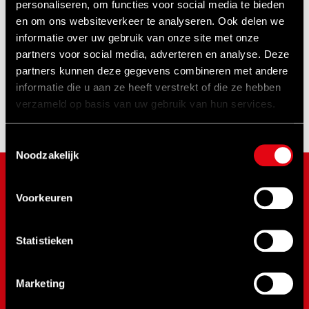
personaliseren, om functies voor social media te bieden
- Combineren met andere acties niet
en om ons websiteverkeer te analyseren. Ook delen we
mogelijk.
informatie over uw gebruik van onze site met onze
partners voor social media, adverteren en analyse. Deze
partners kunnen deze gegevens combineren met andere
Deel dit bericht op:
informatie die u aan ze heeft verstrekt of die ze hebben
verzameld op basis van uw gebruik van hun services.
Toestemmingsselectie
Noodzakelijk
MERKEN
Voorkeuren
NOVUS
Statistieken
SPX Bolting
SPX Power Team
RAD Torque
Marketing
RenQuip