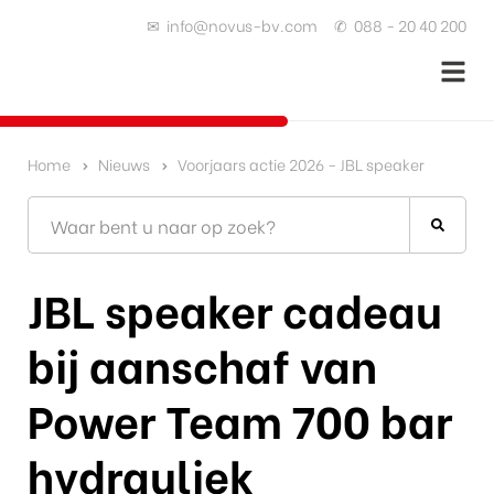
✉
info@novus-bv.com
✆
088 - 20 40 200
Home
Nieuws
Voorjaars actie 2026 - JBL speaker
JBL speaker cadeau
bij aanschaf van
Power Team 700 bar
hydrauliek