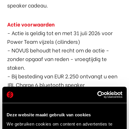
speaker cadeau.
Actie voorwaarden
- Actie is geldig tot en met 31 juli 2026 voor
Power Team vijzels (cilinders)
- NOVUS behoudt het recht om de actie -
zonder opgaaf van reden - vroegtijdig te
staken.
- Bij besteding van EUR 2.250 ontvangt u een
JBL Charge 6 bluetooth speaker
- De speaker kan op ieder gewenst adres in
Nederland of België bezorgd worden.
- Eén JBL speaker per relatie
Deze website maakt gebruik van cookies
- Uitsluitend van toepassing op aanbiedingen
We gebruiken cookies om content en advertenties te
gemaakt na 12 mei 2026