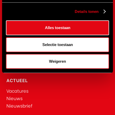
BEGA
Details tonen
BETEX
NOVaTork
CLIMAX
Alles toestaan
Safewrench
CEJN
Selectie toestaan
Rehobot
Hydraulics
Weigeren
Red Rooster
ACTUEEL
Vacatures
Nieuws
Nieuwsbrief