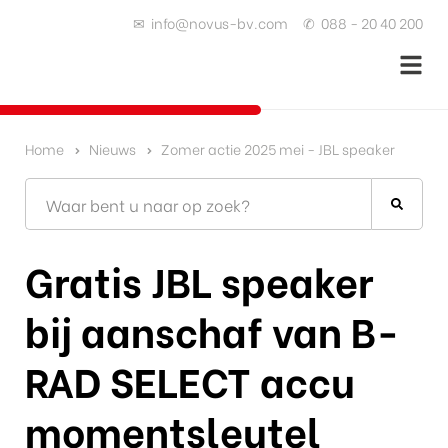
✉
info@novus-bv.com
✆
088 - 20 40 200
Home
Nieuws
Zomer actie 2025 mei - JBL speaker
Gratis JBL speaker
bij aanschaf van B-
RAD SELECT accu
momentsleutel