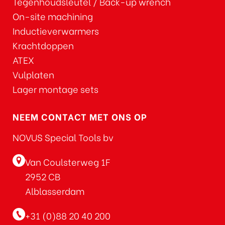
Tegenhoudsleutel / Back-up wrench
On-site machining
Inductieverwarmers
Krachtdoppen
ATEX
Vulplaten
Lager montage sets
NEEM CONTACT MET ONS OP
NOVUS Special Tools bv
Van Coulsterweg 1F
2952 CB
Alblasserdam
+31 (0)88 20 40 200