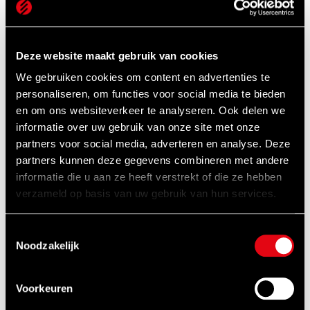
uw factuur. Indien het genoemde model niet
(meer) leverbaar is, dan behouden we ons het
recht voor om een vergelijkbaar alternatief te
Deze website maakt gebruik van cookies
leveren.
We gebruiken cookies om content en advertenties te
- De speaker kan op ieder gewenst adres in
personaliseren, om functies voor social media te bieden
en om ons websiteverkeer te analyseren. Ook delen we
Nederland of België bezorgd worden.
informatie over uw gebruik van onze site met onze
- Eén JBL speaker per relatie
partners voor social media, adverteren en analyse. Deze
- Uitsluitend van toepassing op aanbiedingen
partners kunnen deze gegevens combineren met andere
gemaakt na 1 mei 2025
informatie die u aan ze heeft verstrekt of die ze hebben
verzameld op basis van uw gebruik van hun services.
- Combineren met andere acties niet
mogelijk.
Toestemmingsselectie
Noodzakelijk
Deel dit bericht op:
Voorkeuren