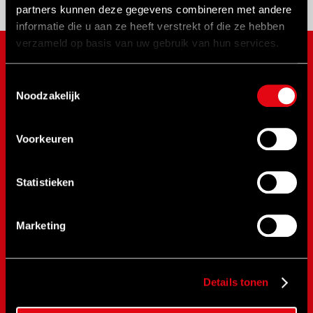
partners kunnen deze gegevens combineren met andere
informatie die u aan ze heeft verstrekt of die ze hebben
verzameld op basis van uw gebruik van hun services.
MERKEN
Toestemmingsselectie
Noodzakelijk
NOVUS
SPX Bolting
Voorkeuren
SPX Power Team
RAD Torque
Statistieken
RenQuip
BEGA
BETEX
Marketing
NOVaTork
CLIMAX
Details tonen
Safewrench
CEJN