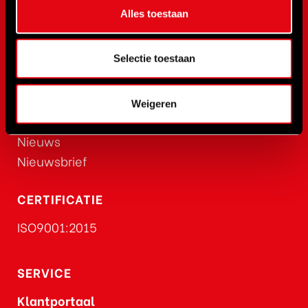
Rehobot
Alles toestaan
Hydraulics
Red Rooster
Selectie toestaan
ACTUEEL
Weigeren
Vacatures
Nieuws
Nieuwsbrief
CERTIFICATIE
ISO9001:2015
SERVICE
Klantportaal