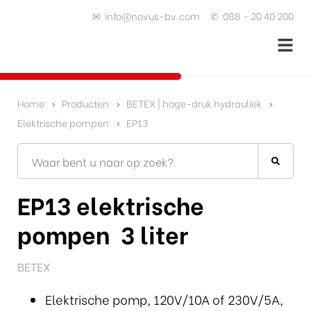
✉
info@novus-bv.com
✆
088 - 20 40 200
Home
Producten
BETEX | hoge-druk hydrauliek
Elektrische pompen
EP13
EP13 elektrische
pompen 3 liter
BETEX
Elektrische pomp, 120V/10A of 230V/5A,