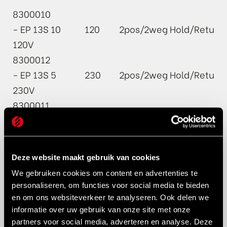
8300010
- EP 13S
10
120
2pos/2weg
Hold/Return
120V
8300012
- EP 13S
5
230
2pos/2weg
Hold/Return
230V
8300011
- EP
10
120
3Pos/4weg
Advance/hol
13D
120V
Deze website maakt gebruik van cookies
8300013
We gebruiken cookies om content en advertenties te
- EP
personaliseren, om functies voor social media te bieden
5
230
3Pos/4weg
Advance/hol
13D
en om ons websiteverkeer te analyseren. Ook delen we
230V
informatie over uw gebruik van onze site met onze
partners voor social media, adverteren en analyse. Deze