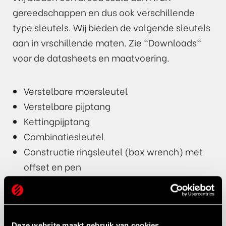
gereedschappen en dus ook verschillende
type sleutels. Wij bieden de volgende sleutels
aan in vrschillende maten. Zie "Downloads"
voor de datasheets en maatvoering.
Verstelbare moersleutel
Verstelbare pijptang
Kettingpijptang
Combinatiesleutel
Constructie ringsleutel (box wrench) met
offset en pen
Constructie steeksleutel met pen
Dubbelzijdige ringsleutel (plat)
Dubbelzijdige ringsleutel (offset)
Deze website maakt gebruik van cookies