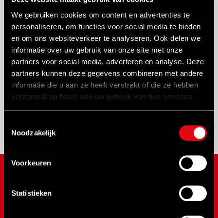
Dubbele steeksleutel
Aandrijfbuis voor enkelzijdige ringsleutel
We gebruiken cookies om content en advertenties te
personaliseren, om functies voor social media te bieden
Monkeysleutel (spoorwegsleutel)
en om ons websiteverkeer te analyseren. Ook delen we
Multi-kop vatensleutel
informatie over uw gebruik van onze site met onze
Enkelzijdige ringsleutel
partners voor social media, adverteren en analyse. Deze
Enkelzijdige ringsleutel voor verlengbuis
partners kunnen deze gegevens combineren met andere
informatie die u aan ze heeft verstrekt of die ze hebben
Enkelzijdige steeksleutel
verzameld op basis van uw gebruik van hun services.
Slagmoerleutel (12-kant)
Steek slagmoersleutel
Toestemmingsselectie
Noodzakelijk
Voorkeuren
MERKEN
Statistieken
NOVUS