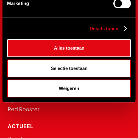
SPX Bolting
Marketing
SPX Power Team
RAD Torque
RenQuip
Details tonen
BEGA
BETEX
Alles toestaan
NOVaTork
CLIMAX
Selectie toestaan
Safewrench
CEJN
Weigeren
Rehobot
Hydraulics
Red Rooster
ACTUEEL