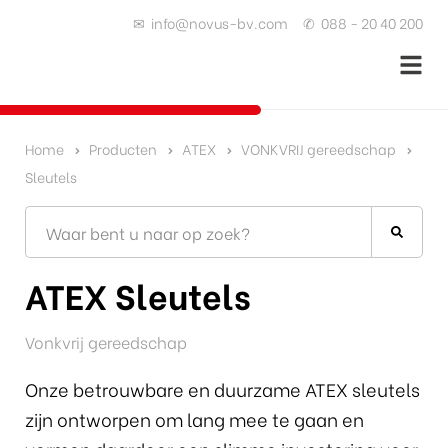
✉
info@novus-bv.com
✆
088 - 20 40 200
Home
Producten
ATEX
VONKVRIJ gereedschap
Sleutels
ATEX Sleutels
Vonkvrij gereedschap
Onze betrouwbare en duurzame ATEX sleutels
zijn ontworpen om lang mee te gaan en