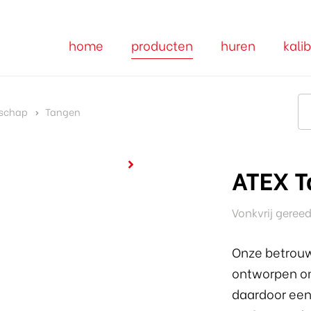
home
producten
huren
kalib
dschap
Tangen
ATEX T
Vonkvrij geree
Onze betrouw
ontworpen o
daardoor een