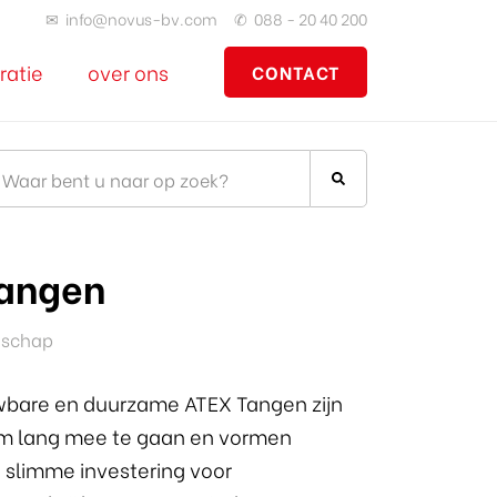
✉
info@novus-bv.com
✆
088 - 20 40 200
ratie
over ons
CONTACT
angen
dschap
bare en duurzame ATEX Tangen zijn
m lang mee te gaan en vormen
 slimme investering voor