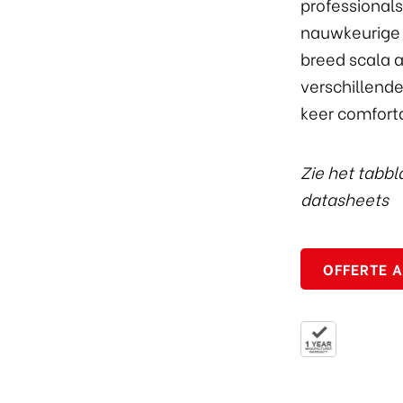
professional
nauwkeurige k
breed scala 
verschillend
keer comfort
Zie het tabb
datasheets
OFFERTE 