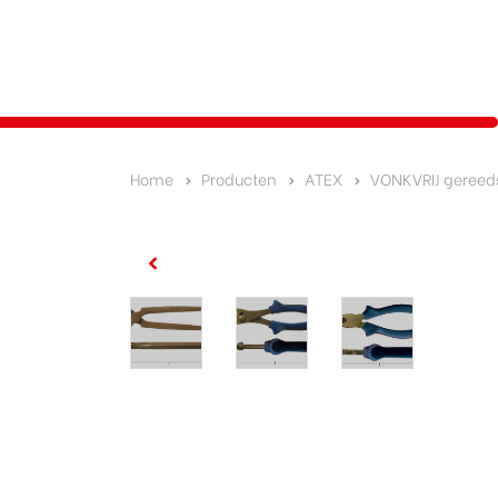
Home
Producten
ATEX
VONKVRIJ geree