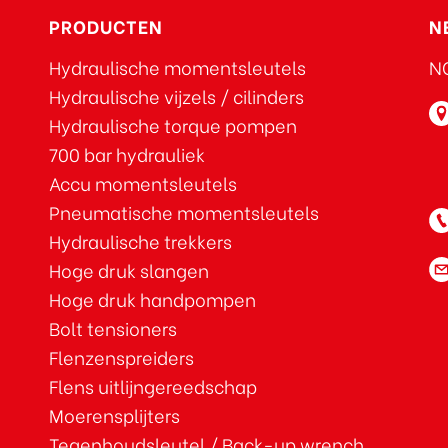
PRODUCTEN
N
Hydraulische momentsleutels
NO
Hydraulische vijzels / cilinders
Hydraulische torque pompen
700 bar hydrauliek
Accu momentsleutels
Pneumatische momentsleutels
Hydraulische trekkers
Hoge druk slangen
Hoge druk handpompen
Bolt tensioners
Flenzenspreiders
Flens uitlijngereedschap
Moerensplijters
Tegenhoudsleutel / Back-up wrench