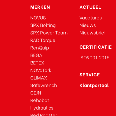
MERKEN
ACTUEEL
NOVUS
Vacatures
SPX Bolting
Nieuws
SPX Power Team
Nieuwsbrief
RAD Torque
CERTIFICATIE
RenQuip
BEGA
ISO9001:2015
BETEX
NOVaTork
SERVICE
CLIMAX
Safewrench
Klantportaal
CEJN
Rehobot
Hydraulics
Red Rooster