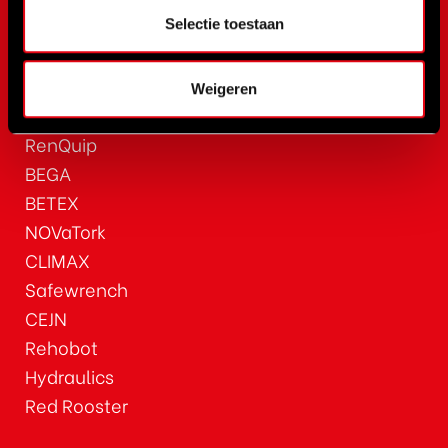
NOVUS
Selectie toestaan
SPX Bolting
SPX Power Team
Weigeren
RAD Torque
RenQuip
BEGA
BETEX
NOVaTork
CLIMAX
Safewrench
CEJN
Rehobot
Hydraulics
Red Rooster