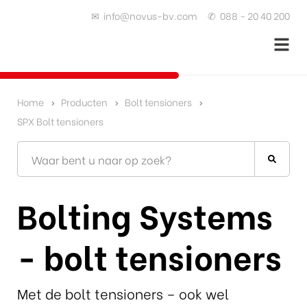
✉
info@novus-bv.com
✆
088 - 20 40 200
Home
Producten
Bolt tensioners
SPX Bolt tensioners
Bolting Systems
- bolt tensioners
Met de bolt tensioners – ook wel