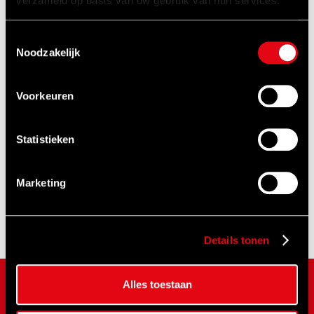
verzameld op basis van uw gebruik van hun services.
Toestemmingsselectie
Noodzakelijk
Voorkeuren
Tensioner
slangen
1500 bar
en toebehoren
Statistieken
tensioner
pompen
Marketing
BEKIJKEN
BEKIJKEN
Details tonen
Alles toestaan
MERKEN