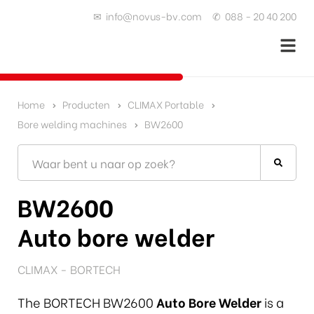
✉
info@novus-bv.com
✆
088 - 20 40 200
Home
Producten
CLIMAX Portable
Bore welding machines
BW2600
BW2600
Auto bore welder
CLIMAX - BORTECH
The BORTECH BW2600
Auto Bore Welder
is a