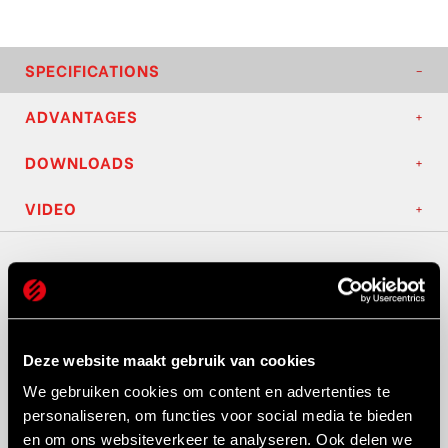
SPECIFICATIONS
ADVANTAGES
DOWNLOADS
VIDEO
Axial Travel:
9 inches (228.6 mm)
Wire Diameter Range:
0.030 – 0.045 inches
(0.76 – 1.14 mm)
Deze website maakt gebruik van cookies
Step Range/Pitch:
Step Range: 0.050 – 0.175
inches (1.27 – 4.45 mm) per rev
We gebruiken cookies om content en advertenties te
personaliseren, om functies voor social media te bieden
Rotational Direction:
Reversible
en om ons websiteverkeer te analyseren. Ook delen we