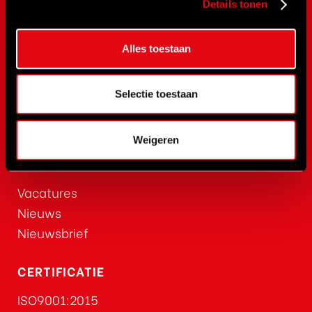
NOVaTork
Details tonen
CLIMAX
Safewrench
Alles toestaan
CEJN
Rehobot
Selectie toestaan
Hydraulics
Red Rooster
Weigeren
ACTUEEL
Vacatures
Nieuws
Nieuwsbrief
CERTIFICATIE
ISO9001:2015