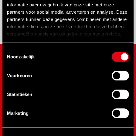
Auto-Skip:
Skip / Fill
informatie over uw gebruik van onze site met onze
Standard Torch Range:
0.88 – 5 inches (22.4 –
partners voor social media, adverteren en analyse. Deze
127 mm)
partners kunnen deze gegevens combineren met andere
informatie die u aan ze heeft verstrekt of die ze hebben
verzameld op basis van uw gebruik van hun services.
Toestemmingsselectie
Noodzakelijk
MERKEN
NOVUS
Voorkeuren
SPX Bolting
SPX Power Team
Statistieken
RAD Torque
RenQuip
Marketing
BEGA
BETEX