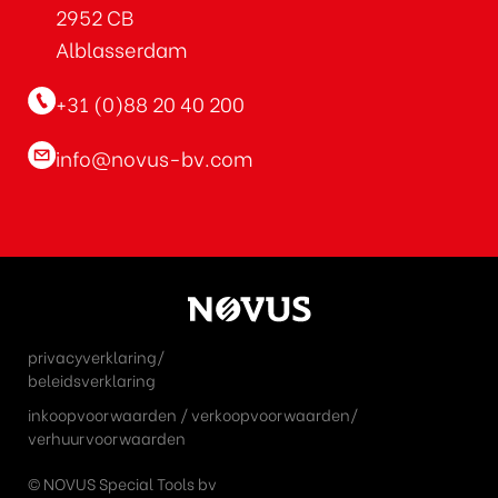
2952 CB
Alblasserdam
+31 (0)88 20 40 200
info@novus-bv.com
privacyverklaring/
beleidsverklaring
inkoopvoorwaarden
/
verkoopvoorwaarden
/
verhuurvoorwaarden
©
NOVUS Special Tools bv