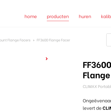
home
producten
huren
kalib
unt Flange Facers
FF3600 Flange Facer
FF360
Flange
CLIMAX Portab
Ongeëvenaard
levert de
CLI