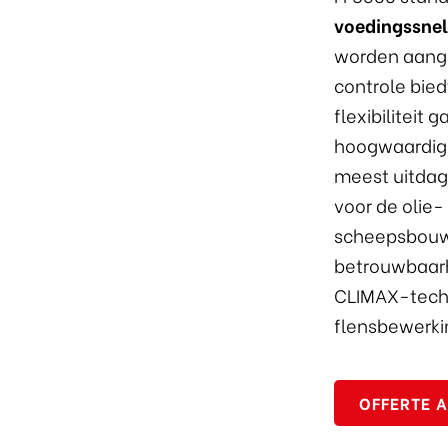
voedingssne
worden aang
controle bied
flexibiliteit
hoogwaardige
meest uitda
voor de olie-
scheepsbouw
betrouwbaarh
CLIMAX-techn
flensbewerki
OFFERTE 