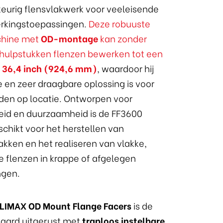
keurig flensvlakwerk voor veeleisende
rkingstoepassingen.
Deze robuuste
chine met
OD-montage
kan zonder
hulpstukken flenzen bewerken tot een
n
36,4 inch (924,6 mm)
, waardoor hij
e en zeer draagbare oplossing is voor
n op locatie. Ontworpen voor
id en duurzaamheid is de FF3600
chikt voor het herstellen van
akken en het realiseren van vlakke,
e flenzen in krappe of afgelegen
gen.
LIMAX OD Mount Flange Facers
is de
aard uitgerust met
traploos instelbare