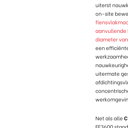
uiterst nauw
on-site bewe
flensvlakma
aanvullende 
diameter va
een efficiënt
werkzaamhede
nauwkeurighe
uitermate ges
afdichtingsvl
concentrisch
werkomgevin
Net als alle
C
FF3600 stand