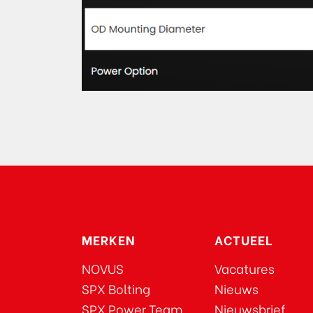
MERKEN
ACTUEEL
NOVUS
Vacatures
SPX Bolting
Nieuws
SPX Power Team
Nieuwsbrief