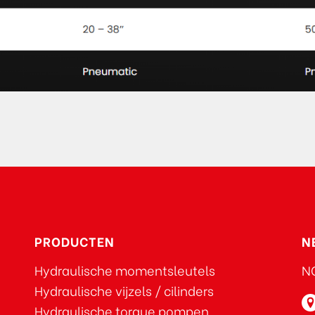
PRODUCTEN
N
Hydraulische momentsleutels
NO
Hydraulische vijzels / cilinders
Hydraulische torque pompen