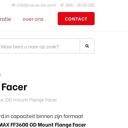
✉
info@novus-bv.com
✆
088 - 20 40 200
ratie
over ons
CONTACT
0
 Facer
le, OD mount Flange Facer
 in capaciteit binnen zijn formaat
MAX FF3600 OD Mount Flange Facer