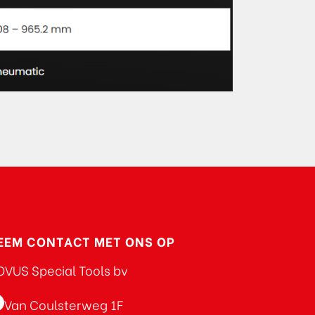
EEM CONTACT MET ONS OP
VUS Special Tools bv
Van Coulsterweg 1F