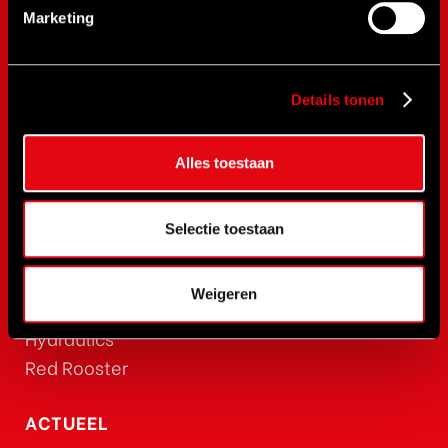
SPX Bolting
Marketing
SPX Power Team
RAD Torque
Details tonen
RenQuip
BEGA
BETEX
Alles toestaan
NOVaTork
CLIMAX
Selectie toestaan
Safewrench
CEJN
Weigeren
Rehobot
Hydraulics
Red Rooster
ACTUEEL