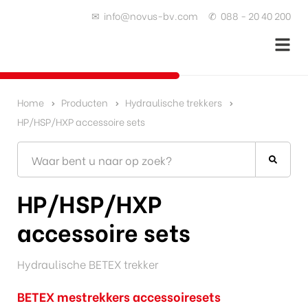
✉
info@novus-bv.com
✆
088 - 20 40 200
Home
Producten
Hydraulische trekkers
HP/HSP/HXP accessoire sets
HP/HSP/HXP
accessoire sets
Hydraulische BETEX trekker
BETEX mestrekkers accessoiresets