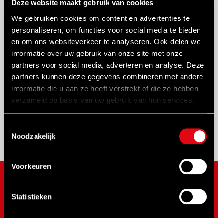
Deze website maakt gebruik van cookies
Product
We gebruiken cookies om content en advertenties te
791100 - Accessoire set voor BETEX HP 43/HSP
personaliseren, om functies voor social media te bieden
43
en om ons websiteverkeer te analyseren. Ook delen we
792100 - Accessoire set voor BETEX HP
informatie over uw gebruik van onze site met onze
63/HSP 63
partners voor social media, adverteren en analyse. Deze
partners kunnen deze gegevens combineren met andere
793100 - Accessoire set voor BETEX HP
informatie die u aan ze heeft verstrekt of die ze hebben
83/HSP 83/HXP 83
verzameld op basis van uw gebruik van hun services.
794100 - Accessoire set voor BETEX HP
123/HSP 123/HXP 123/HPP 123
Toestemmingsselectie
Noodzakelijk
Voorkeuren
MERKEN
Statistieken
NOVUS