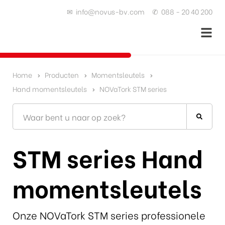
✉
info@novus-bv.com
✆
088 - 20 40 200
Home
Producten
Momentsleutels
Hand momentsleutels
NOVaTork STM series
STM series Hand
momentsleutels
Onze NOVaTork STM series professionele