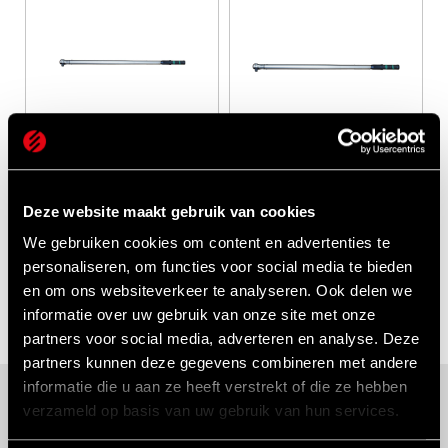
STM41000
STM51500
200-1000 Nm
300-1500 Nm
Deze website maakt gebruik van cookies
3/4"
1"
We gebruiken cookies om content en advertenties te
personaliseren, om functies voor social media te bieden
BEKIJKEN
BEKIJKEN
en om ons websiteverkeer te analyseren. Ook delen we
informatie over uw gebruik van onze site met onze
partners voor social media, adverteren en analyse. Deze
partners kunnen deze gegevens combineren met andere
informatie die u aan ze heeft verstrekt of die ze hebben
Advies op maat
verzameld op basis van uw gebruik van hun services.