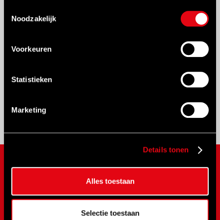
Heeft u vragen over deze
Toestemmingsselectie
Noodzakelijk
handmomentsleutels
of hoe deze
aansluiten op uw toepassing. Onze
binnendienst geeft u graag
Voorkeuren
persoonlijk advies op maat. Neem nu
contact
op en wij helpen u graag
Statistieken
verder!
Marketing
Details tonen
MERKEN
Alles toestaan
NOVUS
SPX Bolting
Selectie toestaan