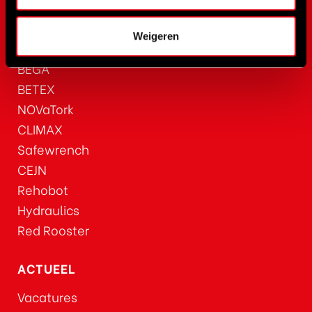
SPX Power Team
RAD Torque
Weigeren
RenQuip
BEGA
BETEX
NOVaTork
CLIMAX
Safewrench
CEJN
Rehobot
Hydraulics
Red Rooster
ACTUEEL
Vacatures