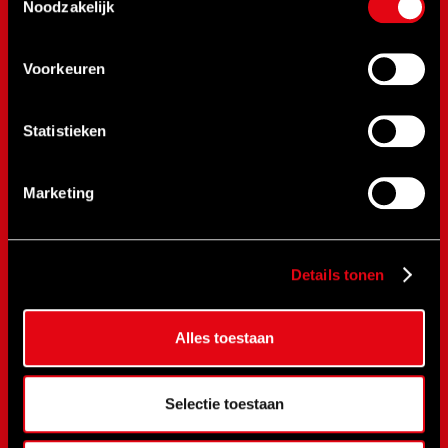
RenQuip
Noodzakelijk
BEGA
BETEX
Voorkeuren
NOVaTork
CLIMAX
Statistieken
Safewrench
CEJN
Marketing
Rehobot
Hydraulics
Red Rooster
Details tonen
ACTUEEL
Alles toestaan
Vacatures
Nieuws
Selectie toestaan
Nieuwsbrief