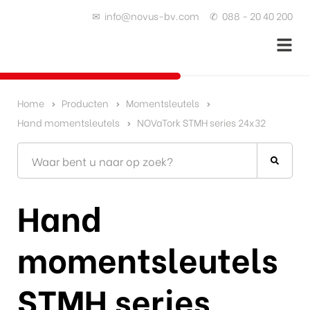
✉
info@novus-bv.com
✆
088 - 20 40 200
Home
Producten
Momentsleutels
Hand momentsleutels
NOVaTork STMH series 24x32
Hand
momentsleutels
STMH series