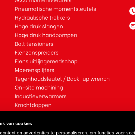
Pneumatische momentsleutels
Hydraulische trekkers
Hoge druk slangen
Hoge druk handpompen
Bolt tensioners
Flenzenspreiders
Flens uitlijngereedschap
Moerensplijters
Tegenhoudsleutel / Back-up wrench
On-site machining
Inductieverwarmers
Krachtdoppen
ATEX
Vulplaten
ik van cookies
Lager montage sets
ontent en advertenties te personaliseren, om functies voor soci