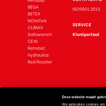
BEGA
ISO9001:2015
BETEX
NOVaTork
SERVICE
CLIMAX
Safewrench
Klantportaal
CEJN
Rehobot
Hydraulics
Red Rooster
Deze website maakt gebru
We gebruiken cookies om c