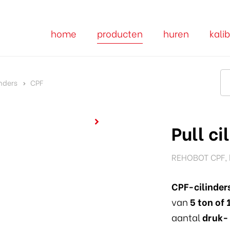
home
producten
huren
kalib
nders
CPF
Pull ci
REHOBOT CPF, h
CPF-cilinder
van
5 ton of 
aantal
druk- 