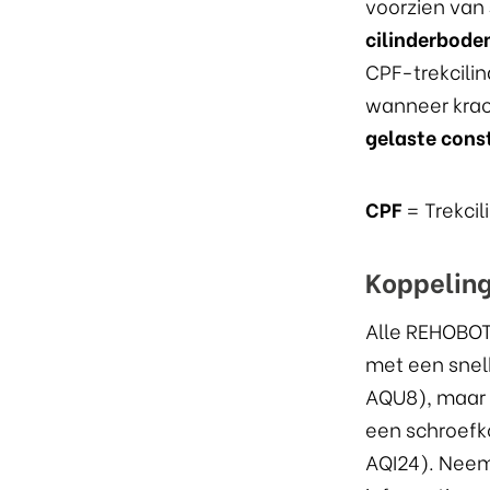
voorzien van
cilinderbod
CPF-trekcilin
wanneer krac
gelaste cons
CPF
= Trekcil
Koppelin
Alle REHOBOT
met een snel
AQU8), maar 
een schroefk
AQI24). Neem