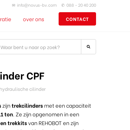
✉
info@novus-bv.com
✆
088 - 20 40 200
ratie
over ons
CONTACT
linder CPF
ydraulische cilinder
s
zijn
trekcilinders
met een capaciteit
11 ton
. Ze zijn opgenomen in een
en trekkits
van REHOBOT en zijn