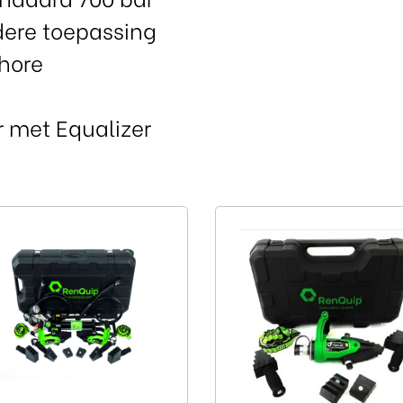
dere toepassing
shore
 met Equalizer