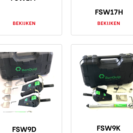
FSW17H
BEKIJKEN
BEKIJKEN
FSW9K
FSW9D