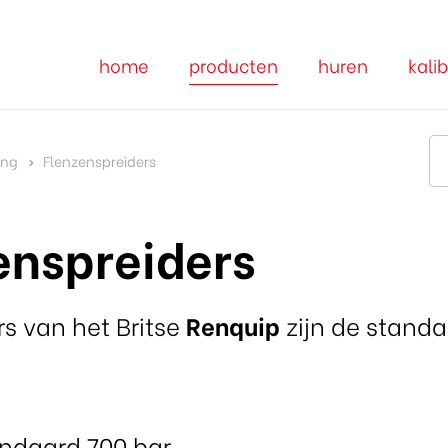
home
producten
huren
kalib
ing
Flenzenspreiders
enspreiders
rs van het Britse
Renquip
zijn de stand
and
aard 700 bar