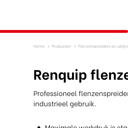
Home
Producten
Flenzenspreiders en uitlijn
Renquip flenz
Professioneel flenzenspreide
indu
strieel gebruik.
Maximale werkdruk is st