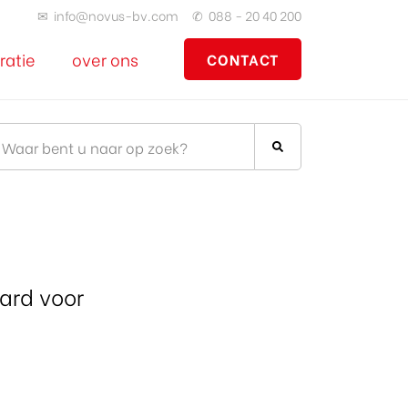
✉
info@novus-bv.com
✆
088 - 20 40 200
ratie
over ons
CONTACT
aard voo
r