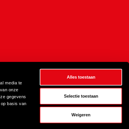
Alles toestaan
al media te
 van onze
Selectie toestaan
deze gegevens
 op basis van
Weigeren
aarden
©
NOVUS Special Tools bv