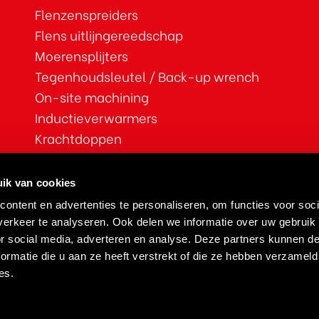
Flenzenspreiders
Flens uitlijngereedschap
Moerensplijters
Tegenhoudsleutel / Back-up wrench
On-site machining
Inductieverwarmers
Krachtdoppen
ATEX
Vulplaten
ik van cookies
Lager montage sets
ontent en advertenties te personaliseren, om functies voor soci
erkeer te analyseren. Ook delen we informatie over uw gebruik
or social media, adverteren en analyse. Deze partners kunnen 
ormatie die u aan ze heeft verstrekt of die ze hebben verzameld
es.
inkoopvoorwaarden
/
verkoopvoorwaarden
/
verhuurvoorw