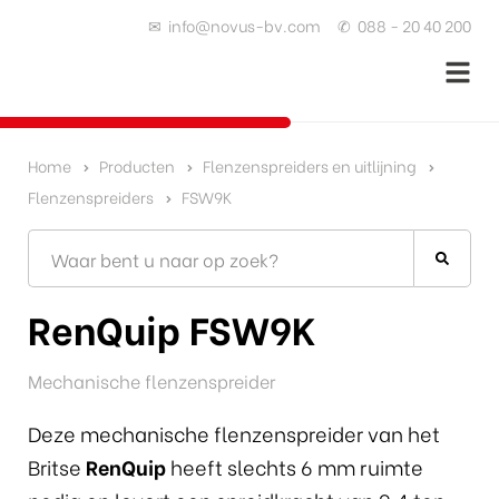
✉
info@novus-bv.com
✆
088 - 20 40 200
Home
Producten
Flenzenspreiders en uitlijning
Flenzenspreiders
FSW9K
RenQuip FSW9K
Mechanische flenzenspreider
Deze mechanische flenzenspreider van het
Britse
RenQuip
heeft slechts 6 mm ruimte