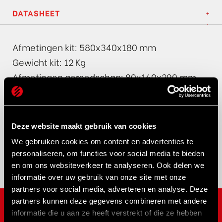
DATASHEET
Afmetingen kit: 580x340x180 mm
Gewicht kit: 12 Kg
Afmetingen gereedschap: 80x160x290 mm
Gewicht gereedschap: 5,5 Kg
Max. spreidkracht: 9,4 ton (94 KN)
Max. aan te brengen aanhaalmoment: 200
Deze website maakt gebruik van cookies
Nm
We gebruiken cookies om content en advertenties te
Artikel code: FSW9K
personaliseren, om functies voor social media te bieden
en om ons websiteverkeer te analyseren. Ook delen we
informatie over uw gebruik van onze site met onze
partners voor social media, adverteren en analyse. Deze
partners kunnen deze gegevens combineren met andere
informatie die u aan ze heeft verstrekt of die ze hebben
MERKEN